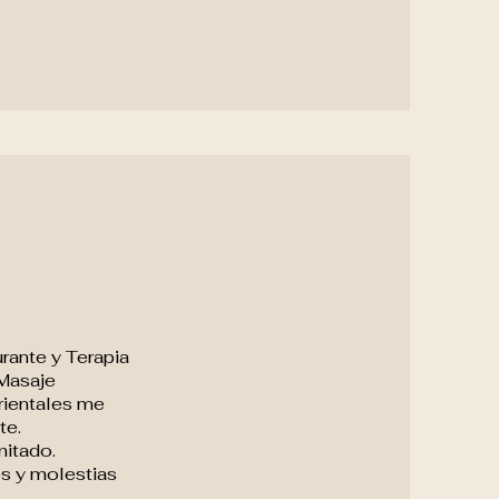
rante y Terapia
Masaje
rientales me
te.
mitado.
es y molestias