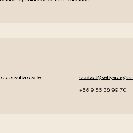
o consulta o si le
contact@kellyerceg.c
+56 9 56 38 99 70